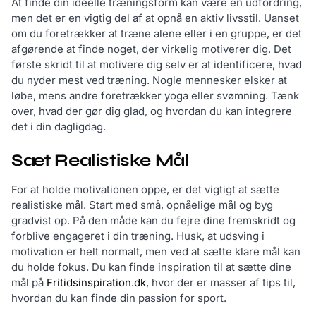
At finde din ideelle træningsform kan være en udfordring,
men det er en vigtig del af at opnå en aktiv livsstil. Uanset
om du foretrækker at træne alene eller i en gruppe, er det
afgørende at finde noget, der virkelig motiverer dig. Det
første skridt til at motivere dig selv er at identificere, hvad
du nyder mest ved træning. Nogle mennesker elsker at
løbe, mens andre foretrækker yoga eller svømning. Tænk
over, hvad der gør dig glad, og hvordan du kan integrere
det i din dagligdag.
Sæt Realistiske Mål
For at holde motivationen oppe, er det vigtigt at sætte
realistiske mål. Start med små, opnåelige mål og byg
gradvist op. På den måde kan du fejre dine fremskridt og
forblive engageret i din træning. Husk, at udsving i
motivation er helt normalt, men ved at sætte klare mål kan
du holde fokus. Du kan finde inspiration til at sætte dine
mål på
Fritidsinspiration.dk
, hvor der er masser af tips til,
hvordan du kan finde din passion for sport.