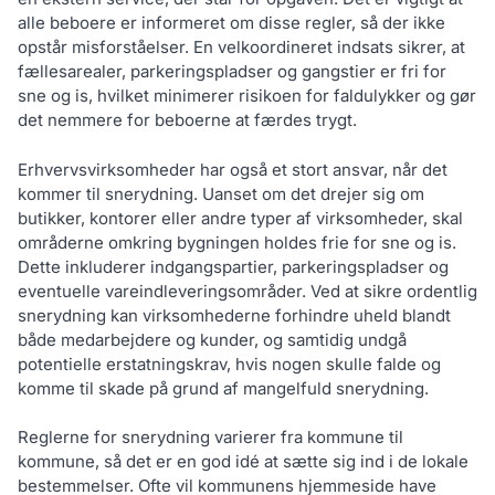
alle beboere er informeret om disse regler, så der ikke
opstår misforståelser. En velkoordineret indsats sikrer, at
fællesarealer, parkeringspladser og gangstier er fri for
sne og is, hvilket minimerer risikoen for faldulykker og gør
det nemmere for beboerne at færdes trygt.
Erhvervsvirksomheder har også et stort ansvar, når det
kommer til snerydning. Uanset om det drejer sig om
butikker, kontorer eller andre typer af virksomheder, skal
områderne omkring bygningen holdes frie for sne og is.
Dette inkluderer indgangspartier, parkeringspladser og
eventuelle vareindleveringsområder. Ved at sikre ordentlig
snerydning kan virksomhederne forhindre uheld blandt
både medarbejdere og kunder, og samtidig undgå
potentielle erstatningskrav, hvis nogen skulle falde og
komme til skade på grund af mangelfuld snerydning.
Reglerne for snerydning varierer fra kommune til
kommune, så det er en god idé at sætte sig ind i de lokale
bestemmelser. Ofte vil kommunens hjemmeside have