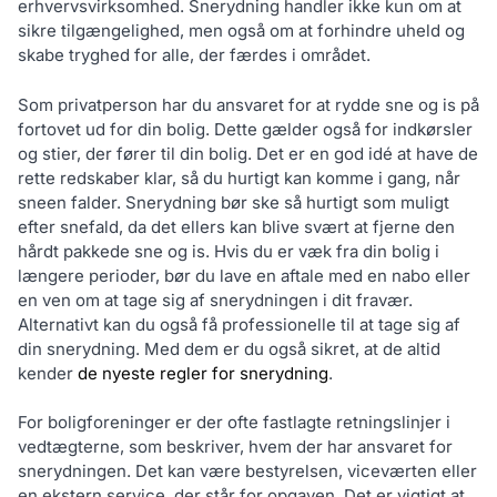
erhvervsvirksomhed. Snerydning handler ikke kun om at
sikre tilgængelighed, men også om at forhindre uheld og
skabe tryghed for alle, der færdes i området.
Som privatperson har du ansvaret for at rydde sne og is på
fortovet ud for din bolig. Dette gælder også for indkørsler
og stier, der fører til din bolig. Det er en god idé at have de
rette redskaber klar, så du hurtigt kan komme i gang, når
sneen falder. Snerydning bør ske så hurtigt som muligt
efter snefald, da det ellers kan blive svært at fjerne den
hårdt pakkede sne og is. Hvis du er væk fra din bolig i
længere perioder, bør du lave en aftale med en nabo eller
en ven om at tage sig af snerydningen i dit fravær.
Alternativt kan du også få professionelle til at tage sig af
din snerydning. Med dem er du også sikret, at de altid
kender
de nyeste regler for snerydning
.
For boligforeninger er der ofte fastlagte retningslinjer i
vedtægterne, som beskriver, hvem der har ansvaret for
snerydningen. Det kan være bestyrelsen, viceværten eller
en ekstern service, der står for opgaven. Det er vigtigt at