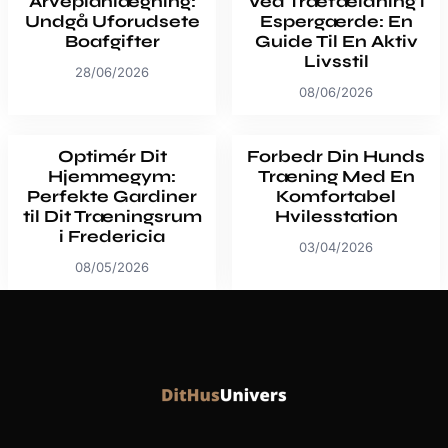
Arveplanlægning:
Ved Træfældning i
Undgå Uforudsete
Espergærde: En
Boafgifter
Guide Til En Aktiv
Livsstil
28/06/2026
08/06/2026
Optimér Dit
Forbedr Din Hunds
Hjemmegym:
Træning Med En
Perfekte Gardiner
Komfortabel
til Dit Træningsrum
Hvilesstation
i Fredericia
03/04/2026
08/05/2026