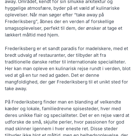
away. Området, kendt for sin smukke arkitektur og
hyggelige atmosfære, byder på et væld af kulinariske
oplevelser. Når man søger efter “take away på
Frederiksberg”, åbnes der en verden af forskellige
smagsoplevelser, perfekt til dem, der ønsker at tage et
lækkert måltid med hjem.
Frederiksberg er et sandt paradis for madelskere, med et
bredt udvalg af restauranter, der tilbyder alt fra
traditionelle danske retter til internationale specialiteter.
Her kan man opleve en kulinarisk rejse rundt i verden, blot
ved at gå en tur ned ad gaden. Det er denne
mangfoldighed, der gør Frederiksberg til et unikt sted for
take away.
På Frederiksberg finder man en blanding af velkendte
kæder og lokale, familiedrevne spisesteder, hver med
deres unikke flair og specialiteter. Det er en rejse værd at
udforske de små, skjulte perler, hvor passionen for god
mad skinner igennem i hver eneste ret. Disse steder
tilbyder ikke blot et måltid, men en helhedsoplevelse, der