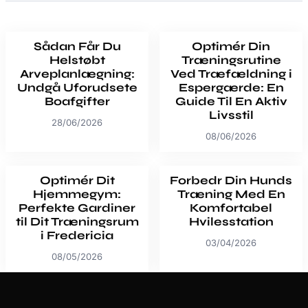
Sådan Får Du
Optimér Din
Helstøbt
Træningsrutine
Arveplanlægning:
Ved Træfældning i
Undgå Uforudsete
Espergærde: En
Boafgifter
Guide Til En Aktiv
Livsstil
28/06/2026
08/06/2026
Optimér Dit
Forbedr Din Hunds
Hjemmegym:
Træning Med En
Perfekte Gardiner
Komfortabel
til Dit Træningsrum
Hvilesstation
i Fredericia
03/04/2026
08/05/2026