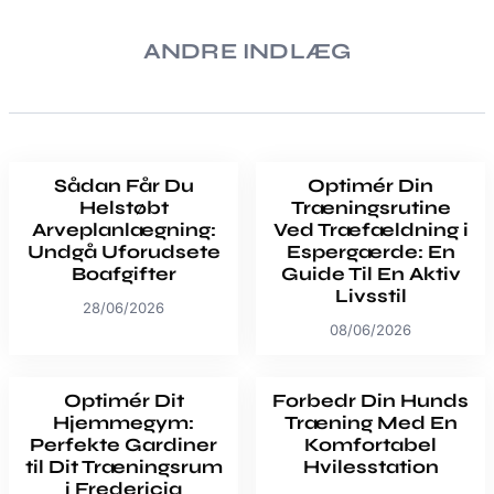
ANDRE INDLÆG
Sådan Får Du
Optimér Din
Helstøbt
Træningsrutine
Arveplanlægning:
Ved Træfældning i
Undgå Uforudsete
Espergærde: En
Boafgifter
Guide Til En Aktiv
Livsstil
28/06/2026
08/06/2026
Optimér Dit
Forbedr Din Hunds
Hjemmegym:
Træning Med En
Perfekte Gardiner
Komfortabel
til Dit Træningsrum
Hvilesstation
i Fredericia